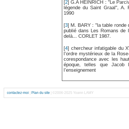
[
2
]
G.A HEINRICH : "Le Parciv
légende du Saint Graal", A. 
1990
[
3
]
M. BARY : "la table ronde d
publié dans Les Romans de l
delà... CORLET 1987.
[
4
]
chercheur infatigable du X
l’ordre mystérieux de la Rose
corespondance avec les haute
époque, telles que Jacob
l’enseignement
contactez-moi
|
Plan du site
| ©2006-2025 Yoann LAMY