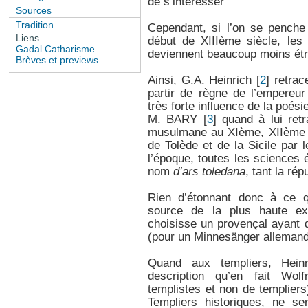
de s’intéresser"
Sources
Tradition
Cependant, si l’on se penche 
Liens
début de XIIIème siècle, les 
Gadal Catharisme
deviennent beaucoup moins ét
Brèves et previews
Ainsi, G.A. Heinrich
[
2
]
retrace
partir de règne de l’empereur
très forte influence de la poés
M. BARY
[
3
]
quand à lui retr
musulmane au XIème, XIIème e
de Tolède et de la Sicile par 
l’époque, toutes les sciences 
nom
d’ars toledana
, tant la ré
Rien d’étonnant donc à ce qu
source de la plus haute ext
choisisse un provençal ayant 
(pour un Minnesänger allemand
Quand aux templiers, Hein
description qu’en fait Wol
templistes et non de templiers
Templiers historiques, ne se