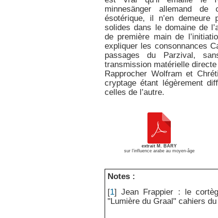
minnesänger allemand de 
ésotérique, il n’en demeure
solides dans le domaine de l’
de première main de l’initiati
expliquer les consonnances C
passages du Parzival, sans
transmission matérielle directe
Rapprocher Wolfram et Chréti
cryptage étant légèrement dif
celles de l’autre.
extrait M. BARY
sur l’influence arabe au moyen-âge
Notes :
[
1
]
Jean Frappier : le cortèg
"Lumière du Graal" cahiers d