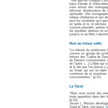
"Tant que les critiques s’ac
base d’étude et d’élucidati
voire arriver des monograp
talisman dispensateur de 
spirituelle. Une monograph
relique chrétienne et rien 
pour les symboles qu’il gard
en quête et le roi pêcheur,
souvent plausible, parfois
les résultats obtenus en u
jusqu’à ce qu’elles s’ajuste
Non au trésor celte
"La théorie du professeur
comme un groupe de symbole
trésors des Tuatha de Dana
de Danann correspondent au
de l’autre. (…) L’objet qui 
et le fait que l’on puisse 
au Graal, qui est un objet 
contienne de la nourriture,
concomitantes." (p.51)
Le Tarot
"Mais nous avons des preu
toute apparition dans des l
(p.53).
Jessie L. Weston développ
Graal et Tarot, voir aussi
"l