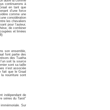
t un autre là comme
Nous continuerons à
 Graal en tant que
tenant d’une force
onsidère comme une
ucune considération
ntre les chevaliers
sant pour l’auteur,
thèse, de combiner
écoupées et limées
8)
dans son ensemble,
al font partie des
trésors des Tuatha
’un soit la source
nier sont sa taille
ques n’est associée
e fait que le Graal
 la nourriture sont
nt indépendant de
re séries du Tarot"
 immémoriale. Sur