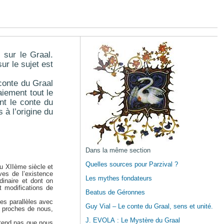
 sur le Graal.
ur le sujet est
 conte du Graal
raiement tout le
nt le conte du
à l’origine du
Dans la même section
Quelles sources pour Parzival ?
du XIIème siècle et
ves de l’existence
Les mythes fondateurs
dinaire et dont on
t modifications de
Beatus de Géronnes
es parallèles avec
Guy Vial – Le conte du Graal, sens et unité.
s proches de nous,
J. EVOLA : Le Mystère du Graal
rétend pas que nous