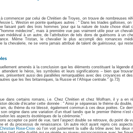
à commencer par celui de Chrétien de Troyes, on trouve de nombreuses réf
essie L. Weston en pointe quelques autres : " Dans les triades galloises, on
e faisant parti des trois hommes ’pour qui la nature de toute chose était 
"homme médecine", mais à première vue pas vraiment utile pour un chevali
man médiéval à un autre, de l’attribution de tels dons de guérisons à un ch
nce. Même Tristan, le chevalier le plus accompli des romances médié
e la chevalerie, ne se verra jamais attribué de talent de guérisseur, qui rest
oles
uellement amenés à la conclusion que les éléments constituant la légende d
ui attendent le héros, les symboles et leurs significations – bien que trouvan
ques, présentent aussi des parallèles remarquables avec des croyances et des
utres que les îles britanniques, la Russie et l’Afrique centrale." (p.73)
 que dans certains romans, i.e. Chez Chrétien et chez Wolfram, il y a en ré
on décide d’écarter cette donnée : " Ainsi je séparerais le thème du double, 
fram, du thème du roi blessé, également commun à ces deux poètes. Ce der
on origine dans une variation d’un rituel tandis que le premier thème n’est 
 selon les aspects ésotériques de la cérémonie."
s accepter ce point de vue, tant l’aspect double se retrouve, du point de v
e et du processus de renaissance. Un autre récit ayant repris ces aspects 
Christian Rose-Croix
où l’on voit justement la salle du trône avec les deux ro
t plus tard cette dualité qui se répète au niveau microcosmique avec les figur