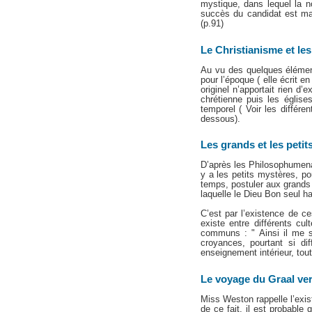
mystique, dans lequel la no
succès du candidat est man
(p.91)
Le Christianisme et le
Au vu des quelques élément
pour l’époque ( elle écrit 
originel n’apportait rien d
chrétienne puis les église
temporel ( Voir les différe
dessous).
Les grands et les peti
D’après les Philosophumena d
y a les petits mystères, po
temps, postuler aux grands 
laquelle le Dieu Bon seul h
C’est par l’existence de c
existe entre différents cu
communs : " Ainsi il me se
croyances, pourtant si d
enseignement intérieur, tout
Le voyage du Graal ver
Miss Weston rappelle l’exi
de ce fait, il est probable