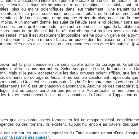
harnerons à découper l’histoire en petits morceaux et à choisir un détail ici e
on, le résultat d’ensemble ne pourra être que chaotique et insatisfaisant. 
hies, plus ou moins scientifiques dans leur traitement, l’une traitant du
nourriture, et ce point seulement, une autre traitant du Graal comme con
ie traite de la Lance comme arme païenne et rien de plus, une autre la c
de moins. A un moment donné, les sujet de l’étude sera le roi pêcheur, sans a
e ou les terres qu’il commande ; à un autre moment, il s’agira de la relation e
 sans souci de sa tâche à lui. Le résultat obtenu est toujours assez satisfai
 très sensé, mais il est absolument impossible, même pour un génie de la syn
n tout cohérent. On se retrouve face à un puzzle dont les pièces ont été red
nt entre elles alors qu’elles n’ont aucun rapport les unes avec les autres". (p.4
 Brown est la plus censée en ce sens qu’elle traite du cortège du Graal 
s affiliés les uns aux autres. Selon son point de vue, la Lance et le Gra
nn. Mais si je peux accepter que les deux groupes soient affiliés, que les 
x éléments du cortège du Graal, il me semble absolument impossible que l
correspond au Graal est le chaudron de Dagda. Or les caractéristiques de ce der
y puiser sans fin. C’est un chaudron d’abondance. Aucune de ces caractéristi
léger, plat ou coupe, porté par une jeune fille. Aucun texte ne mentionne l
 les textes mentionnent le fait que l’apparition du Graal est l’apparition de
ves que ces quatre objets forment en fait un groupe spécial, complèteme
égendes ou des romans. Ils existent, aujourd’hui encore au travers des quat
e ensuite sur les origines supposées du Tarot comme datant d’une époque
a connaissance des signes"
.