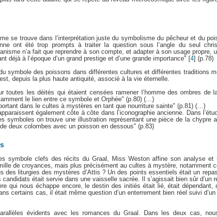
igme se trouve dans l’interprétation juste du symbolisme du pêcheur et du po
lienne ont été trop prompts à traiter la question sous l’angle du seul chris
ianisme n’a fait que reprendre à son compte, et adapter à son usage propre,
ant déjà à l’époque d’un grand prestige et d’une grande importance"
[
4
]
(p.78)
s du symbole des poissons dans différentes cultures et différentes traditions 
t, depuis la plus haute antiquité, associé à la vie éternelle.
ur toutes les déités qui étaient censées ramener l’homme des ombres de la
otamment le lien entre ce symbole et Orphée" (p.80) (…)
portant dans le cultes à mystères en tant que nourriture sainte" (p.81) (…)
apparaissent également côte à côte dans l’iconographie ancienne. Dans l’étu
des symboles on trouve une illustration représentant une pièce de la chypre a
 de deux colombes avec un poisson en dessous" (p.83)
es
les symbole clefs des récits du Graal, Miss Weston affine son analyse et 
mille de croyances, mais plus précisément au cultes à mystère, notamment ce
des liturgies des mystères d’Attis ? Un des points essentiels était un repa
s candidats était servie dans une vaisselle sacrée. Il s’agissait bien sûr d’un 
re qui nous échappe encore, le destin des initiés était lié, était dépendant, 
ans certains cas, il était même question d’un enterrement bien réel suivi d’un
parallèles évidents avec les romances du Graal. Dans les deux cas, no