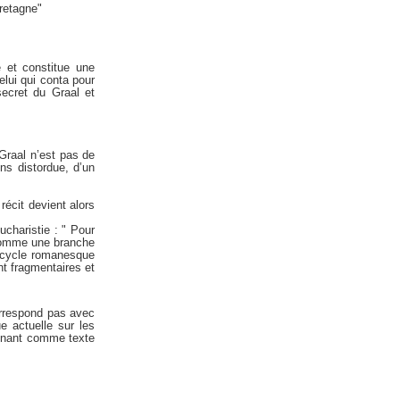
Bretagne"
 et constitue une
elui qui conta pour
secret du Graal et
 Graal n’est pas de
ins distordue, d’un
récit devient alors
ucharistie : " Pour
ôt comme une branche
 cycle romanesque
ont fragmentaires et
orrespond pas avec
e actuelle sur les
renant comme texte