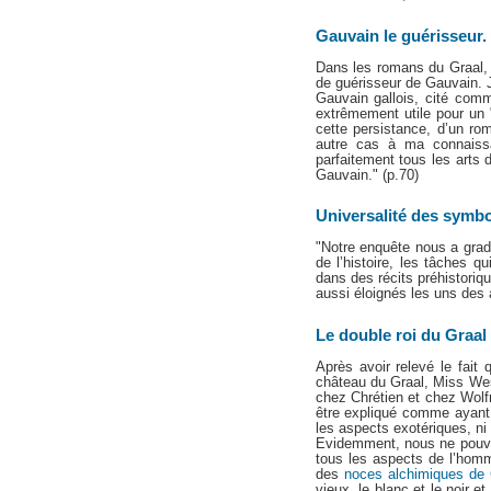
Gauvain le guérisseur.
Dans les romans du Graal, 
de guérisseur de Gauvain. J
Gauvain gallois, cité comm
extrêmement utile pour un 
cette persistance, d’un ro
autre cas à ma connaissa
parfaitement tous les arts d
Gauvain." (p.70)
Universalité des symb
"Notre enquête nous a grad
de l’histoire, les tâches q
dans des récits préhistori
aussi éloignés les uns des a
Le double roi du Graal
Après avoir relevé le fait
château du Graal, Miss West
chez Chrétien et chez Wol
être expliqué comme ayant s
les aspects exotériques, ni
Evidemment, nous ne pouvon
tous les aspects de l’homm
des
noces alchimiques de 
vieux, le blanc et le noir e