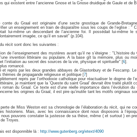
des qui existent entre l’ancienne Gnose et la Gnose druidique de Gaule et de 
 conte du Graal est originaire d’une secte gnostique de Grande-Bretagne
vifier un enseignement en train de disparaître sous les coups de l’eglise : " C
e était lui-même un descendant de l’ancienne foi. Il possédait lui-même le 
ontairement imagée, ce qu’il en savait" (p.104).
du récit sont donc les suivantes :
ion de l’enseignement des mystères avant qu’il ne s’éteigne : "L’histoire du
’une invention littéraire ou populaire. A la base gît la mémoire, plus ou mo
et l’initiation au secret des sources de la vie, physique et spirituelle"
[
6
]
.
 plus romancé.
isé et repris par les deux grandes abbayes de Glastonbury et de Fescamp. Le 
ts thèmes de propagande religieuse et politique
[
7
]
lètement repris par l’orthodoxie catholique pour réactualiser le dogme de l’e
 littéraire, je maintient que la ’Queste du saint Graal’ devrait être traité plut
roman du Graal. Ce texte est d’une réelle importance dans l’évolution du
ncerne les origines du Graal, il est pire qu’inutile tant les motifs originaux s
 perte de Miss Weston est sa chronologie de l’élaboration du récit, qui ne c
 les historiens. Mais, avec les connaissance dont nous disposons à l’époqu
nous pouvons constater la justesse de sa thèse, même ( et surtout ) en p
n de Troyes.
lais est disponnible là :
http://www.gutenberg.org/etext/4090