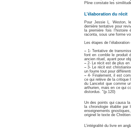
Pline constate les similitu
L’élaboration du récit
Pour Jessie L. Weston, le
dernière tentative pour revi
la première fois l’histoir
raconta, sous une forme vol
Les étapes de l’élaboration 
–
1- Tentative de transmiss
font en comble le produit d
ancien rituel, ayant pour obj
–
2- Le récit est de plus en
–
3- Le récit est christian
un fourre tout pour différen
–
4- Finalement, il est comp
ce qui relève de la critique
du Lancelot que comme un 
arthurien, mais en ce qui co
distordus. "(p.120)
Un des points qui causa la
la chronologie établie par
enseignements gnostiques, 
originel le texte de Chrétie
L’intégralité du livre en ang