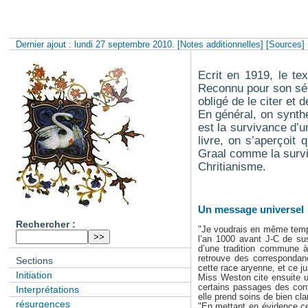
Dernier ajout : lundi 27 septembre 2010.
[Notes additionnelles]
[Sources]
Ecrit en 1919, le te
Reconnu pour son séri
obligé de le citer et d
En général, on synthé
est la survivance d’un 
livre, on s’aperçoit
Graal comme la survi
Chritianisme.
Un message universel
Rechercher :
"Je voudrais en même temps 
l’an 1000 avant J-C de sus
d’une tradition commune à 
retrouve des correspondanc
Sections
cette race aryenne, et ce ju
Initiation
Miss Weston cite ensuite u
certains passages des cont
Interprétations
elle prend soins de bien clar
résurgences
"En mettant en évidence ces