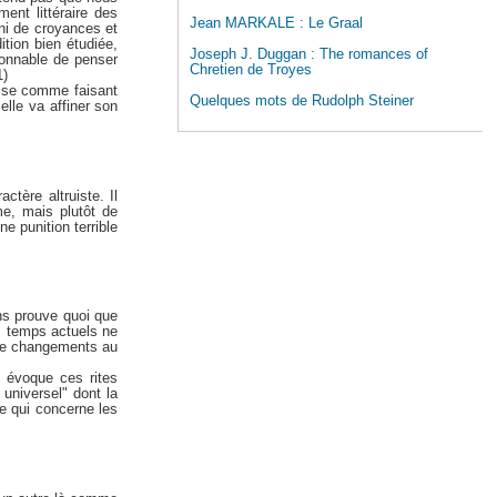
ent littéraire des
Jean MARKALE : Le Graal
ini de croyances et
ition bien étudiée,
Joseph J. Duggan : The romances of
sonnable de penser
Chretien de Troyes
1)
lasse comme faisant
Quelques mots de Rudolph Steiner
 elle va affiner son
tère altruiste. Il
me, mais plutôt de
e punition terrible
ons prouve quoi que
s temps actuels ne
 de changements au
l évoque ces rites
universel" dont la
e qui concerne les