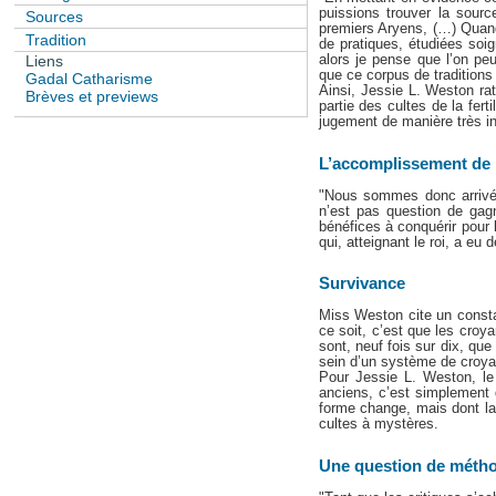
puissions trouver la sourc
Sources
premiers Aryens, (…) Quand 
Tradition
de pratiques, étudiées soig
alors je pense que l’on pe
Liens
que ce corpus de traditions 
Gadal Catharisme
Ainsi, Jessie L. Weston rat
Brèves et previews
partie des cultes de la ferti
jugement de manière très i
L’accomplissement de 
"Nous sommes donc arrivés 
n’est pas question de gagn
bénéfices à conquérir pour l
qui, atteignant le roi, a eu 
Survivance
Miss Weston cite un const
ce soit, c’est que les cr
sont, neuf fois sur dix, q
sein d’un système de croyanc
Pour Jessie L. Weston, le
anciens, c’est simplement 
forme change, mais dont la
cultes à mystères.
Une question de méth