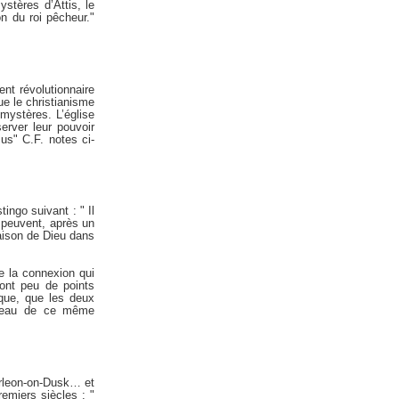
ystères d’Attis, le
n du roi pêcheur."
nt révolutionnaire
ue le christianisme
 mystères. L’église
erver leur pouvoir
sus" C.F. notes ci-
ingo suivant : " Il
s peuvent, après un
maison de Dieu dans
e la connexion qui
 ont peu de points
ique, que les deux
niveau de ce même
erleon-on-Dusk… et
remiers siècles : "