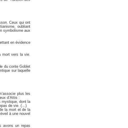
isson. Ceux qui ont
tianisme, oubliant
 un symbolisme aux
mettant en évidence
 mort vers la vie.
de du conte Goblet
ntique sur laquelle
n’associe plus les
ux d’Attis :
s mystique, dont la
repas de vie. (…)
de la mort et de la
 éveil à une nouvel
us avons un repas