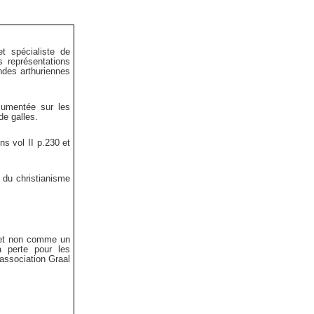
t spécialiste de
 représentations
ndes arthuriennes
cumentée sur les
de galles.
ns vol II p.230 et
 du christianisme
e et non comme un
 perte pour les
’association Graal