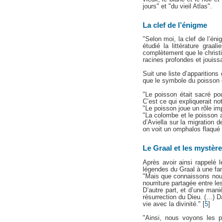
jours" et "du vieil Atlas".
La clef de l’énigme
"Selon moi, la clef de l’én
étudié la littérature graa
complètement que le christ
racines profondes et jouiss
Suit une liste d’apparition
que le symbole du poisson es
"Le poisson était sacré po
C’est ce qui expliquerait n
"Le poisson joue un rôle im
"La colombe et le poisson 
d’Aviella sur la migration 
on voit un omphalos flaqué
Le Graal et les mystèr
Après avoir ainsi rappelé 
légendes du Graal à une fa
"Mais que connaissons nous 
nourriture partagée entre le
D’autre part, et d’une maniè
résurrection du Dieu. (…) D
vie avec la divinité."
[
5
]
"Ainsi, nous voyons les 