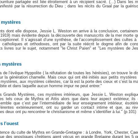
urriture partagée est liée étroitement à un récipient sacré. (…) Dans les m
ifesté par la résurrection du Dieu ; dans les récits du Graal par la guériso
s mystères
s dont elle dispose, Jessie L. Weston en arrive à la conclusion, certaineme
en 1919) mais évidente depuis la découverte des manuscrits de la mer morte q
’exceptionnel. Il s’agissait d’une synthèse, de l’accomplissement des cultes à
s catholiques et orthodoxes, ont par la suite réécrit le dogme afin de cons
nts livres sur le sujet, notamment "le Christ Païen" et "Les mystères de Je
ts mystères
e l’évêque Hyppolite ( la réfutation de toutes les hérésies), on trouve le dist
ur la génération charnelle. Mais ceux qui ont été initiés aux petits mystère
mystères, aux mystères célestes, car là est la porte des cieux et c’est la 
abite et dans laquelle aucun homme impur ne peut entrer."
es Grands Mystères, ces mystères intérieurs, que Jessie L. Weston expliqu
ltes tels ceux de Mythra et Attis alors que dans leur aspect extérieur, ils
mble que c’est par l’intermédiaire de leur enseignement intérieur, ésotér
ifférentes extérieurement, ont su garder un contact intime et que, au 
es deux ont pu rencontrer le christianisme et même s’identifier à lui." (p.101)
s l’ouest
stence du culte de Mythra en Grande-Gretagne : à Londre, York, Chester, Ca
 que des gnostiques chrétiens aient vécus en grande Bretagne durant les 5 p