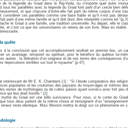
e de la légende du Graal dans le Rig-Veda, ou n’importe quel autre monum
tous les parallèles avec la légende du Graal font parti d’un cercle bien déf
neusement, et que chacune d’entre-elle fait parti du même corpus d’une trad
ut considérer ces parallèles comme une base fiable et qu’il n’est pas dérai
fait parti d’une même famille et qu’il doit donc être interprété comme tel."(p.3
tache le Graal à une famille, une tradition universelle. Au départ, elle le c
lité, et c’est ce que les universitaires on retenu de son livre. Mais en réalité,
ntéressante.
la quête
à la conclusion que cet accomplissement revêtait en premier lieu, un carac
er un avantage, temporel ou spirituel, pour le bénéfice du quêteur lui-mê
es autres : la libération d’un seigneur et de ses terres des conséquences d’un
des répercutions terribles sur tout le royaume" (p.47)
at intéressant de Mr E. K. Chambers
[
1
]
: "Si l’étude comparative des religi
oyances populaires et les coutumes des paysans du moyen-âges et mêmes de
ue les restes de mythologies ou de cultes païens ayant survécu avec fort peu
e qui leur était hostile."
[
2
]
 mythe du Graal est une telle survivance. Pour nous, si le conte du Graa
que tous deux parlent de la même chose et témoignent d’un "enseignement 
 teneur reste identique. Miss Weston mettra le doigt sur ce phénomène en c
odologie