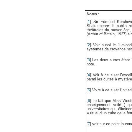
Notes :
[
1
]
Sir Edmund Kerchever
Shakespeare. Il publia 
théâtrales du moyen-âge, l
(Arthur of Britain, 1927) 
[
2
]
Voir aussi le "Lavon
systèmes de croyance néoli
[
3
]
Les deux autres étant 
note.
[
4
]
Voir à ce sujet l’excel
parmi les cultes à mystèr
[
5
]
Voire à ce sujet l’initi
[
6
]
Le fait que Miss Westo
enseignement voilé ( q
universitaires qui, élimina
= rituel d’un culte de la ferti
[
7
]
voir sur ce point la con