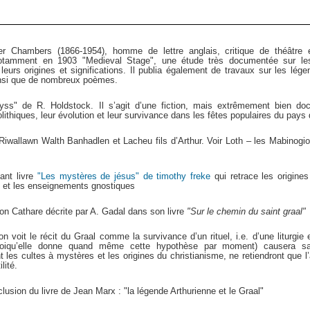
 Chambers (1866-1954), homme de lettre anglais, critique de théâtre e
notamment en 1903 "Medieval Stage", une étude très documentée sur les
eurs origines et significations. Il publia également de travaux sur les lége
ainsi que de nombreux poèmes.
dyss" de R. Holdstock. Il s’agit d’une fiction, mais extrêmement bien do
thiques, leur évolution et leur survivance dans les fêtes populaires du pays 
Riwallawn Walth Banhadlen et Lacheu fils d’Arthur. Voir Loth – les Mabinogio
lant livre
"Les mystères de jésus" de timothy freke
qui retrace les origines
e et les enseignements gnostiques
ation Cathare décrite par A. Gadal dans son livre
"Sur le chemin du saint graal"
n voit le récit du Graal comme la survivance d’un rituel, i.e. d’une liturgi
uoiqu’elle donne quand même cette hypothèse par moment) causera sa
nt les cultes à mystères et les origines du christianisme, ne retiendront que l
lité.
clusion du livre de Jean Marx : "la légende Arthurienne et le Graal"