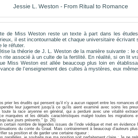
Jessie L. Weston - From Ritual to Romance
xte de Miss Weston reste un texte à part dans les études
eux, il est incontournable et chaque universitaire écrivant s
e le réfuter.
tise la théorie de J. L. Weston de la manière suivante : le
rite associé à un culte de la fertilité. En réalité, si on lit v
 que Miss Weston est allée beaucoup plus loin en établissa
vance de l’enseignement des cultes à mystères, eux mêmes 
prier les érudits qui pensent qu’il n’y a aucun rapport entre les romances 
pendre leur jugement jusqu’à ce qu’ils aient examiné avec soins les preu
toute la race aryenne en général, qui a perduré avec une vitalité extraor
e marquées et les détails caractéristiques malgré toutes les migrations e
squ’aux jours présents." (p. 26)
n certain nombre de légendes issues de l’inde védique et met en évidence l
inuations du conte du Graal. Mais contrairement à beaucoup d’auteurs plu
ifier sa position et de garder une certaine rigueur :
 parallèles, je souhaite que ma position soit parfaitement claire ; Je ne p