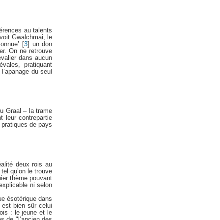
érences au talents
 voit Gwalchmai, le
connue’
[
3
]
un don
er. On ne retrouve
evalier dans aucun
vales, pratiquant
e l’apanage du seul
u Graal – la trame
t leur contrepartie
 pratiques de pays
alité deux rois au
tel qu’on le trouve
nier thème pouvant
explicable ni selon
ue ésotérique dans
est bien sûr celui
is : le jeune et le
es de "l’ancien des