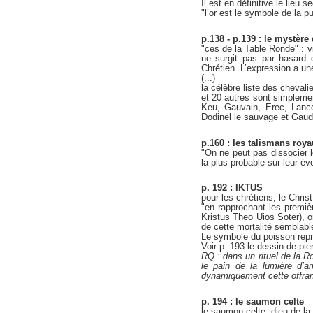
Il est en définitive le lieu 
"l’or est le symbole de la p
p.138 - p.139 : le mystère
"ces de la Table Ronde" : v
ne surgit pas par hasard 
Chrétien. L’expression a une
(...)
la célèbre liste des chevali
et 20 autres sont simplemen
Keu, Gauvain, Erec, Lance
Dodinel le sauvage et Gaud
p.160 : les talismans roy
"On ne peut pas dissocier le
la plus probable sur leur 
p. 192 : IKTUS
pour les chrétiens, le Chris
"en rapprochant les premièr
Kristus Theo Uios Soter), 
de cette mortalité semblabl
Le symbole du poisson représ
Voir p. 193 le dessin de p
RQ : dans un rituel de la R
le pain de la lumière d’a
dynamiquement cette offra
p. 194 : le saumon celte
le saumon celte, dieu de l