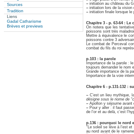
–
initiation au château du G
Sources
–
initiation lors de la visio
Tradition
–
initiation finale lorsque l
Liens
Gadal Catharisme
Chapitre 3 - p. 63-64 : Le
Brèves et previews
On notera que les tentativ
poissons sont très maladroi
Mettre à équivalence le com
poissons contre 3 adversai
Le combat de Perceval corr
combat du fils du roi représe
p.103 : la parole
Importance de la parole : le
toujours demander le nom et
Grande importance de la pa
Importance de la voie interr
Chapitre 6 - p.131-132 : s
–
C’est un lieu mythique, l
désigne sous le nome de "ch
–
Apollon y séjourne avant d
–
Pour y aller : il faut pas
de l’or et au delà, c’est l’h
p.136 : pourquoi le nord es
"Le soleil se lève à l’est e
au nord avant de le ramener 