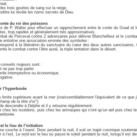
raal,
n des trois gouttes de sang sur la neige,
e prêtre lui révèle les noms secrets de Dieu.
 conte du roi des poissons
es de P. Walter pour effectuer un rapprochement entre le conte du Graal et l
tes, trop rapides et généralement très approximatives.
bat de Perceval contre 2 adversaires pour délivrer Blanchefleur et le combat
re entraîne une association erronée des symboles :
espond à la libération du sanctuaire du cœur des deux autres sanctuaires, ta
nte le combat contre l’être aural, la triple tentation dans le désert.
 conseils majeurs sont :
 ne pas trop parler.
role intempestive ou économique.
ogative.
ur l’hyperborée
a limite supérieure avant la mer
(vraissemblablement l’équivalent de ce que j
amp de la tête d’or").
e descendre à Delphe et il y retourne régulièrement.
ser chez les issédons, puis chez les arimaspes qui n’ont qu’un œil puis chez le
yperborée.
t le lieu de l’initiation
t se couche à l’ouest. Donc pendant la nuit, il suit un trajet cosmique souterrai
à l’est. Le nord est le lieu où passe le soleil pendant la nuit, lorsqu’il est d