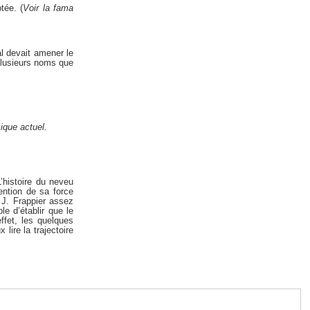
tée. (
Voir la fama
l devait amener le
 plusieurs noms que
ique actuel.
’histoire du neveu
ention de sa force
 J. Frappier assez
le d’établir que le
ffet, les quelques
lire la trajectoire