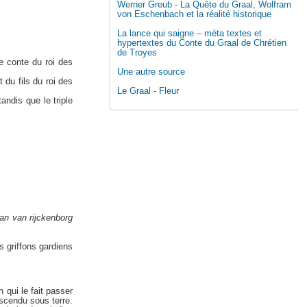
Werner Greub - La Quête du Graal, Wolfram
von Eschenbach et la réalité historique
La lance qui saigne – méta textes et
hypertextes du Conte du Graal de Chrétien
de Troyes
e conte du roi des
Une autre source
 du fils du roi des
Le Graal - Fleur
ndis que le triple
an van rijckenborg
s griffons gardiens
n qui le fait passer
escendu sous terre.