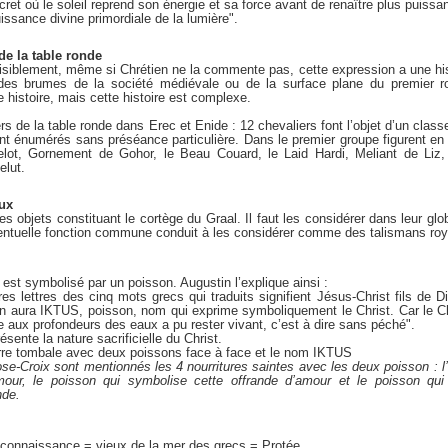
secret où le soleil reprend son énergie et sa force avant de renaître plus puissa
uissance divine primordiale de la lumière".
 de la table ronde
isiblement, même si Chrétien ne la commente pas, cette expression a une his
des brumes de la société médiévale ou de la surface plane du premier r
 histoire, mais cette histoire est complexe.
ers de la table ronde dans Erec et Enide : 12 chevaliers font l’objet d’un clas
t énumérés sans préséance particulière. Dans le premier groupe figurent en pa
lot, Gornement de Gohor, le Beau Couard, le Laid Hardi, Meliant de Liz,
elut.
aux
s objets constituant le cortège du Graal. Il faut les considérer dans leur globa
éventuelle fonction commune conduit à les considérer comme des talismans roy
t est symbolisé par un poisson. Augustin l’explique ainsi :
es lettres des cinq mots grecs qui traduits signifient Jésus-Christ fils de 
on aura IKTUS, poisson, nom qui exprime symboliquement le Christ. Car le Ch
e aux profondeurs des eaux a pu rester vivant, c’est à dire sans péché".
ente la nature sacrificielle du Christ.
ierre tombale avec deux poissons face à face et le nom IKTUS
ose-Croix sont mentionnés les 4 nourritures saintes avec les deux poisson : l
mour, le poisson qui symbolise cette offrande d’amour et le poisson qui
nde.
a connaissance = vieux de la mer des grecs = Protée.