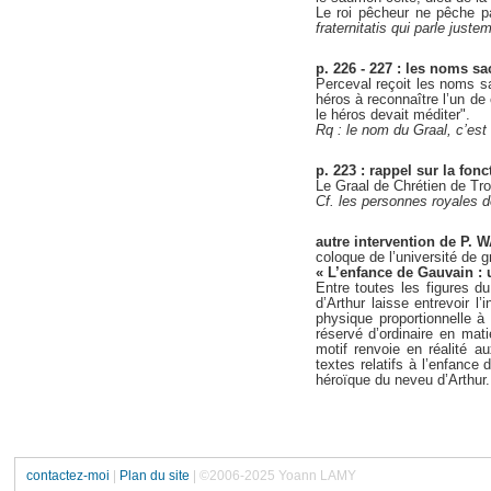
Le roi pêcheur ne pêche pa
fraternitatis qui parle juste
p. 226 - 227 : les noms sa
Perceval reçoit les noms s
héros à reconnaître l’un de
le héros devait méditer".
Rq : le nom du Graal, c’es
p. 223 : rappel sur la fon
Le Graal de Chrétien de Troy
Cf. les personnes royales 
autre intervention de P.
coloque de l’université de g
« L’enfance de Gauvain :
Entre toutes les figures d
d’Arthur laisse entrevoir 
physique proportionnelle à
réservé d’ordinaire en mati
motif renvoie en réalité a
textes relatifs à l’enfance
héroïque du neveu d’Arthur
contactez-moi
|
Plan du site
| ©2006-2025 Yoann LAMY