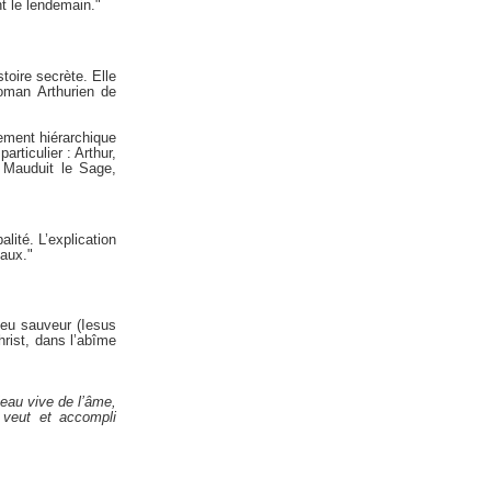
nt le lendemain."
toire secrète. Elle
oman Arthurien de
sement hiérarchique
rticulier : Arthur,
 Mauduit le Sage,
lité. L’explication
aux."
Dieu sauveur (Iesus
rist, dans l’abîme
’eau vive de l’âme,
 veut et accompli