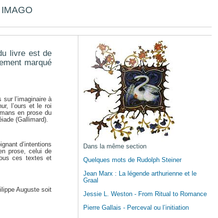
ns IMAGO
du livre est de
rtement marqué
 sur l’imaginaire à
r, l’ours et le roi
 romans en prose du
éiade (Gallimard).
ignant d’intentions
Dans la même section
 en prose, celui de
ous ces textes et
Quelques mots de Rudolph Steiner
Jean Marx : La légende arthurienne et le
Graal
ilippe Auguste soit
Jessie L. Weston - From Ritual to Romance
Pierre Gallais - Perceval ou l’initiation