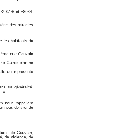
72-8776 et v8964-
série des miracles
re les habitants du
e même que Gauvain
même Guiromelan ne
le qui représente
ns sa généralité.
. »
s nous rappellent
ur nous délivrer du
ntures de Gauvain,
é, de violence, de