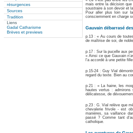
mais entre la décision que l
résurgences
soustraire à son devoir et la
Sources
Pour aller plus loin sur 
consciemment en charge son 
Tradition
Liens
Gadal Catharisme
Gauvain débarrasé des
Brèves et previews
p.13 : « Au cours de toute
de maîtrise de soi, de nobl
p.17 : Sur la pucelle aux p
« Ainsi ce que Gauvain n’av
l’a accordé à une petite fil
p.15-24 : Guy Vial démontr
regard du texte. Bien au con
p.21 : « La haine, les moq
hautes vertus : admirons 
délicatesse, de dévouement
p.23 : G. Vial relève que m
chevalerie frivole - est 
manières, sa vaillance dan
passé ? Comme tant d’autr
catholique.