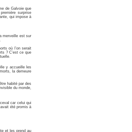
me de Galvoie que
première surprise
ante, qui impose à
a merveille est sur
.
rts où l’on serait
orts ? C’est ce que
tuelle.
lle y accueille les
 morts, la demeure
être habité par des
 invisible du monde,
ceval car celui qui
 avait été promis à
ute et les prend au