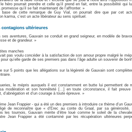
e héro pourrait prendre et celle qu’il prend en fait, entre la possibilité qui l
 promesse qu’il se fait maintenant de l’affronter. »
la base de cette remarque de Guy Vial, on pourrait dire que par cet act
karma, c’est un acte libérateur au sens spirituel.
 contagions ultérieures
s ses aventures, Gauvain se conduit en grand seigneur, en modèle de bravou
esse et de grandeur. »
etites manches
ait pas voulu concéder à la satisfaction de son amour propre malgré le mépris
le pour qu’elle garde de ses premiers pas dans l’âge adulte un souvenir de bonh
e sur 5 points que les allégations sur la légèreté de Gauvain sont complèt
traire.
ueries, le mépris auxquels il est constamment en butte lui permettent de m
sa modération et son honnêteté […] en toute circonstance, il fait preuve
, d’abnégation et d’un courage à toute épreuve. »
ême Jean Frappier - qui a été un des premiers à introduire ce thème d’un Ga
obligé de reconnaître que « d’Erec au conte du Graal, par sa générosité,
s les tournois, Gauvain mérite d’être loué comme le soleil de la chevaler
e Jean Frappier a été contaminé par les récupération ultérieures perpét