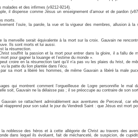
es malades et des infirmes (v9212-9214).
emple, il dispense comme Jésus un enseignement d’amour et de pardon (v87
les morts.
vement l’ouïe, la parole, la vue et la vigueur des membres, allusion à la 
de la merveille serait équivalente à la mort sur la croix. Gauvain ne rencont
ve. Ils sont morts et lui aussi.
st la résurrection.
rist souffrit la passion et la mort pour entrer dans la gloire, il a fallu d
 mort pour gagner la louange et l’estime du monde ».
 croire en la résurrection tant qu’il n’a pas vu les plaies du hrist, de 
s vu la patte du lion plantée dans l’écu.
par sa mort a libéré les hommes, de même Gauvain a libéré la male pucel
sages qui montrent comment l’orgueilleuse de Logre personnifie le mal da
lle soit, Gauvain ne la délaisse pas ; il se préoccupe au contraire de son sort
 Gauvain se rattachent admirablement aux aventures de Perceval, car elle
 réapprend pour son salut le jour du Vendredi Saint : que Jésus est mort po
 la noblesse des héros et à cette allégorie de Christ au travers des ave
nde dans lequel ils évoluent, fait de méchanceté, de suspicion, de cupidit