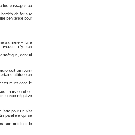
ste les passages où
 bardés de fer aux
une pénitence pour
né sa mère « lui a
 avouent n’y rien
hermétique, dont ni
rdre doit en réunir
ertaine attitude en
rester muet dans le
ces, mais en effet,
’influence négative
e jatte pour un plat
in parallèle qui se
ns son article « le