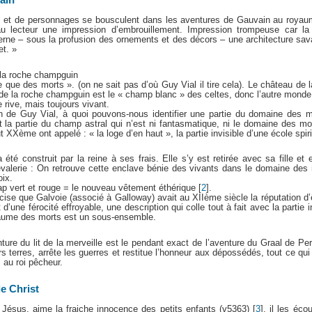
ain
s et de personnages se bousculent dans les aventures de Gauvain au royau
au lecteur une impression d’embrouillement. Impression trompeuse car la 
cerne – sous la profusion des ornements et des décors – une architecture sav
et. »
 la roche champguin
 que des morts ». (on ne sait pas d’où Guy Vial il tire cela). Le château de l
u de la roche champguin est le « champ blanc » des celtes, donc l’autre monde
 rive, mais toujours vivant.
n de Guy Vial, à quoi pouvons-nous identifier une partie du domaine des mo
t la partie du champ astral qui n’est ni fantasmatique, ni le domaine des m
t XXème ont appelé : « la loge d’en haut », la partie invisible d’une école spiri
 été construit par la reine à ses frais. Elle s’y est retirée avec sa fille et e
hevalerie : On retrouve cette enclave bénie des vivants dans le domaine des
oix.
ap vert et rouge = le nouveau vêtement éthérique
[
2
]
.
ise que Galvoie (associé à Galloway) avait au XIIème siècle la réputation d’
t d’une férocité effroyable, une description qui colle tout à fait avec la partie
yaume des morts est un sous-ensemble.
ture du lit de la merveille est le pendant exact de l’aventure du Graal de Per
s terres, arrête les guerres et restitue l’honneur aux dépossédés, tout ce qui
 au roi pêcheur.
de Christ
Jésus, aime la fraiche innocence des petits enfants (v5363)
[
3
]
, il les éco