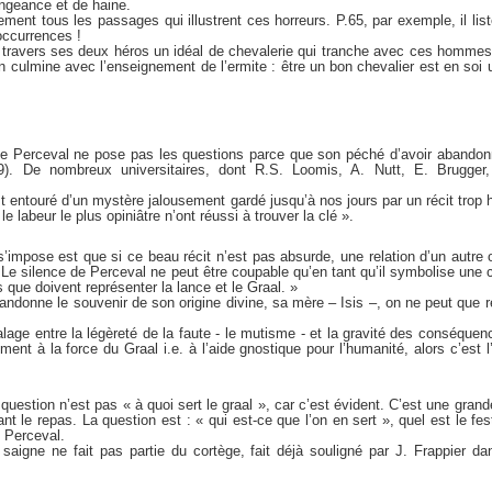
engeance et de haine.
ment tous les passages qui illustrent ces horreurs. P.65, par exemple, il li
occurrences !
 travers ses deux héros un idéal de chevalerie qui tranche avec ces hommes
 culmine avec l’enseignement de l’ermite : être un bon chevalier est en soi 
r que Perceval ne pose pas les questions parce que son péché d’avoir abandon
9). De nombreux universitaires, dont R.S. Loomis, A. Nutt, E. Brugger,
t entouré d’un mystère jalousement gardé jusqu’à nos jours par un récit trop 
i le labeur le plus opiniâtre n’ont réussi à trouver la clé ».
s’impose est que si ce beau récit n’est pas absurde, une relation d’un autre o
 Le silence de Perceval ne peut être coupable qu’en tant qu’il symbolise une c
es que doivent représenter la lance et le Graal. »
andonne le souvenir de son origine divine, sa mère – Isis –, on ne peut que 
alage entre la légèreté de la faute - le mutisme - et la gravité des conséquen
ment à la force du Graal i.e. à l’aide gnostique pour l’humanité, alors c’est l
a question n’est pas « à quoi sert le graal », car c’est évident. C’est une grand
t le repas. La question est : « qui est-ce que l’on en sert », quel est le fest
 Perceval.
 saigne ne fait pas partie du cortège, fait déjà souligné par J. Frappier da