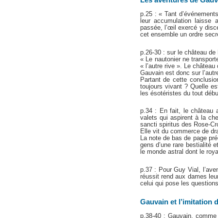
Les aventures de Gauv
p.25 : « Tant d’événement
leur accumulation laisse 
passée, l’œil exercé y dis
cet ensemble un ordre secr
p.26-30 : sur le château de
« Le nautonier ne transporte
« l’autre rive ». Le châtea
Gauvain est donc sur l’autre
Partant de cette conclusio
toujours vivant ? Quelle es
les ésotéristes du tout débu
p.34 : En fait, le château a
valets qui aspirent à la c
sancti spiritus des Rose-Cr
Elle vit du commerce de dr
La note de bas de page préc
gens d’une rare bestialité e
le monde astral dont le ro
p.37 : Pour Guy Vial, l’aven
réussit rend aux dames leur
celui qui pose les questions
Gauvain et l’imitation 
p.38-40 : Gauvain, comme 