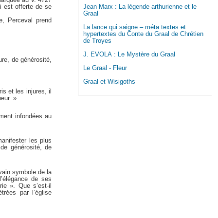
Jean Marx : La légende arthurienne et le
ui est offerte de se
Graal
e, Perceval prend
La lance qui saigne – méta textes et
hypertextes du Conte du Graal de Chrétien
de Troyes
J. EVOLA : Le Mystère du Graal
re, de générosité,
Le Graal - Fleur
Graal et Wisigoths
 et les injures, il
eur. »
ement infondées au
anifester les plus
 de générosité, de
uvain symbole de la
 l’élégance de ses
ie ». Que s’est-il
rées par l’église