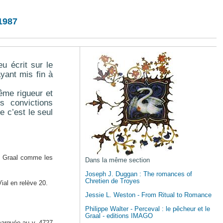
 1987
u écrit sur le
ayant mis fin à
ême rigueur et
s convictions
e c’est le seul
du Graal comme les
Dans la même section
Joseph J. Duggan : The romances of
Chretien de Troyes
ial en relève 20.
Jessie L. Weston - From Ritual to Romance
Philippe Walter - Perceval : le pêcheur et le
Graal - editions IMAGO
 marquée au v. 4727