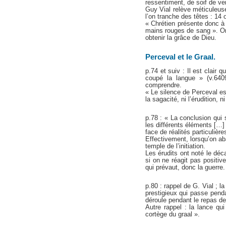
ressentiment, de soif de v
Guy Vial relève méticuleuse
l’on tranche des têtes : 14 
« Chrétien présente donc à
mains rouges de sang ». On
obtenir la grâce de Dieu.
Perceval et le Graal.
p.74 et suiv : Il est clai
coupé la langue » (v.640
comprendre.
« Le silence de Perceval es
la sagacité, ni l’érudition, n
p.78 : « La conclusion qui 
les différents éléments […]
face de réalités particulièr
Effectivement, lorsqu’on ab
temple de l’initiation.
Les érudits ont noté le déc
si on ne réagit pas positive
qui prévaut, donc la guerre.
p.80 : rappel de G. Vial ; l
prestigieux qui passe pendan
déroule pendant le repas de
Autre rappel : la lance qui
cortège du graal ».