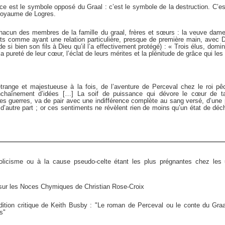
nce est le symbole opposé du Graal : c’est le symbole de la destruction. C’es
e royaume de Logres.
hacun des membres de la famille du graal, frères et sœurs : la veuve dame –
nts comme ayant une relation particulière, presque de première main, avec D
si bien son fils à Dieu qu’il l’a effectivement protégé) : « Trois élus, domin
pureté de leur cœur, l’éclat de leurs mérites et la plénitude de grâce qui les 
trange et majestueuse à la fois, de l’aventure de Perceval chez le roi p
nchaînement d’idées […] La soif de puissance qui dévore le cœur de ta
es guerres, va de pair avec une indifférence complète au sang versé, d’une 
 d’autre part ; or ces sentiments ne révèlent rien de moins qu’un état de déch
olicisme ou à la cause pseudo-celte étant les plus prégnantes chez les u
sur les Noces Chymiques de Christian Rose-Croix
dition critique de Keith Busby : "Le roman de Perceval ou le conte du Graal,
s"