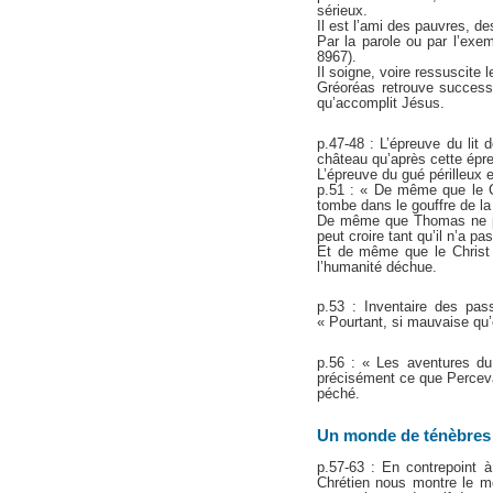
sérieux.
Il est l’ami des pauvres, d
Par la parole ou par l’ex
8967).
Il soigne, voire ressuscite 
Gréoréas retrouve successi
qu’accomplit Jésus.
p.47-48 : L’épreuve du lit 
château qu’après cette épreu
L’épreuve du gué périlleux e
p.51 : « De même que le Ch
tombe dans le gouffre de la
De même que Thomas ne peut
peut croire tant qu’il n’a pa
Et de même que le Christ 
l’humanité déchue.
p.53 : Inventaire des pas
« Pourtant, si mauvaise qu’e
p.56 : « Les aventures du
précisément ce que Perceval
péché.
Un monde de ténèbres
p.57-63 : En contrepoint à
Chrétien nous montre le mo