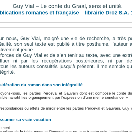
Guy Vial – Le conte du Graal, sens et unité.
blications romanes et française – librairie Droz S.A.
r nous, Guy Vial, malgré une vie de recherche, a très pe
alité, son seul texte est publié à titre posthume, l’auteur 
ativement jeune.
forces de Guy Vial et de s’en tenir au texte, avec une extr
luer ni par les récupérations postérieures, ni par de
tous les auteurs consultés jusqu’à présent, il me semble qu
tégrité.
sidération du roman dans son intégralité
croyons-nous, les parties Perceval et Gauvain dont est composé le conte 
e narratif liés organiquement par l’expression d’une même senefiance. »
rrespondances ou effets de miroir entre les parties Perceval et Gauvain. Guy V
ssumer sa vraie vocation
rement
evaliers de la table ronde et Perceval que se joue à notre avis l’opposition