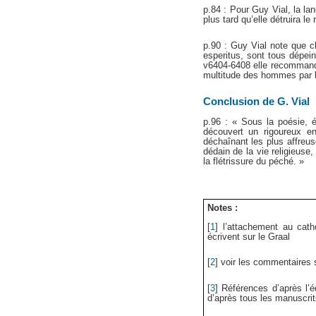
p.84 : Pour Guy Vial, la la
plus tard qu’elle détruira l
p.90 : Guy Vial note que c
esperitus, sont tous dépei
v6404-6408 elle recommande 
multitude des hommes par la 
Conclusion de G. Vial
p.96 : « Sous la poésie, é
découvert un rigoureux e
déchaînant les plus affreus
dédain de la vie religieuse,
la flétrissure du péché. »
Notes :
[
1
]
l’attachement au cath
écrivent sur le Graal
[
2
]
voir les commentaires 
[
3
]
Références d’après l’é
d’après tous les manuscrit