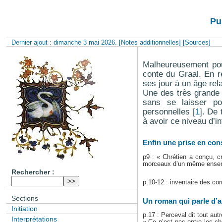
Pu
Dernier ajout : dimanche 3 mai 2026.
[Notes additionnelles]
[Sources]
Malheureusement pou
conte du Graal. En ré
ses jour à un âge rel
Une des très grande 
sans se laisser pol
personnelles
[
1
]
. De 
à avoir ce niveau d’in
Enfin une prise en con
p9 : « Chrétien a conçu, 
morceaux d’un même ensembl
Rechercher :
p.10-12 : inventaire des co
Sections
Un roman qui parle d’a
Initiation
p.17 : Perceval dit tout aut
Interprétations
« Ce n’est pas entre les ch