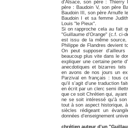
d’Alsace, son père : Thierry 
père : Baudoin V, son père Ba
Baudoin III, son père Arnulfe l
Baudoin I et sa femme Judith,
Louis "le Pieux".
Si on rapproche cela au fait q
"Guillaume d’Orange" (c.f. ci-d
est issu de la même source, 
Philippe de Flandres devient t
On peut supposer d’ailleurs
beaucoup plus vite dans le dom
expliquer une certaine perte 
anecdotiques et bizarres tels
en avons de nos jours un exe
Parzival en français : tous 
qu’il s’agit d’une traduction fa
en écrit par un clerc semi illett
que ce soit Chrétien qui, ayant 
ne se soit intéressé qu’à so
tout à son aspect historique, 
siècles rédigeant un évang
données d’enseignement univers
chrétien auteur d’un "Guilla