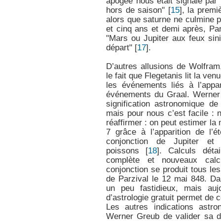
apogée nous était signalé par 
hors de saison"
[
15
]
, la premi
alors que saturne ne culmine p
et cinq ans et demi après, Par
"Mars ou Jupiter aux feux sini
départ"
[
17
]
.
D’autres allusions de Wolfra
le fait que Flegetanis lit la ve
les événements liés à l’appar
événements du Graal. Werner 
signification astronomique de 
mais pour nous c’est facile : 
réaffirmer : on peut estimer la
7 grâce à l’apparition de l’é
conjonction de Jupiter e
poissons
[
18
]
. Calculs déta
complète et nouveaux calc
conjonction se produit tous l
de Parzival le 12 mai 848. Da
un peu fastidieux, mais aujo
d’astrologie gratuit permet de 
Les autres indications astr
Werner Greub de valider sa d