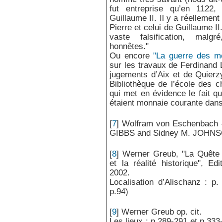
fut entreprise qu’en 1122
Guillaume II. Il y a réellement
Pierre et celui de Guillaume I
vaste falsification, malgr
honnêtes."
Ou encore
"La guerre des m
sur les travaux de Ferdinand 
jugements d’Aix et de Quierzy
Bibliothèque de l’école des 
qui met en évidence le fait q
étaient monnaie courante dans 
[
7
]
Wolfram von Eschenbach –
GIBBS and Sidney M. JOHNSO
[
8
]
Werner Greub, "La Quête
et la réalité historique", E
2002.
Localisation d’Alischanz : p
p.94)
[
9
]
Werner Greub op. cit.
Les lieux : p.289-291 et p.333