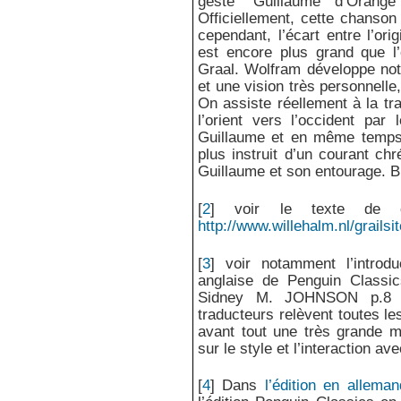
geste "Guillaume d’Orange",
Officiellement, cette chanso
cependant, l’écart entre l’or
est encore plus grand que l’
Graal. Wolfram développe not
et une vision très personnelle
On assiste réellement à la tr
l’orient vers l’occident pa
Guillaume et en même temps 
plus instruit d’un courant chr
Guillaume et son entourage. Br
[
2
]
voir le texte de c
http://www.willehalm.nl/grails
[
3
]
voir notamment l’introdu
anglaise de Penguin Classic
Sidney M. JOHNSON p.8 et
traducteurs relèvent toutes le
avant tout une très grande ma
sur le style et l’interaction ave
[
4
]
Dans
l’édition en alleman