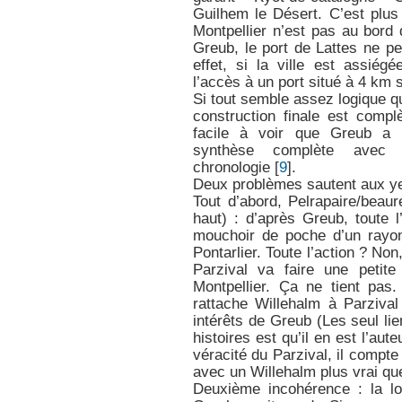
Guilhem le Désert. C’est plu
Montpellier n’est pas au bord
Greub, le port de Lattes ne pe
effet, si la ville est assiég
l’accès à un port situé à 4 km so
Si tout semble assez logique qu
construction finale est compl
facile à voir que Greub a 
synthèse complète avec c
chronologie
[
9
]
.
Deux problèmes sautent aux ye
Tout d’abord, Pelrapaire/beaur
haut) : d’après Greub, toute 
mouchoir de poche d’un rayon
Pontarlier. Toute l’action ? Non
Parzival va faire une peti
Montpellier. Ça ne tient pas.
rattache Willehalm à Parziva
intérêts de Greub (Les seul li
histoires est qu’il en est l’aute
véracité du Parzival, il compte
avec un Willehalm plus vrai qu
Deuxième incohérence : la lo