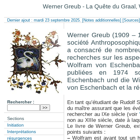
Werner Greub - La Quête du Graal, W
Dernier ajout : mardi 23 septembre 2025.
[Notes additionnelles]
[Sources
Werner Greub (1909 – 
société Anthroposophiqu
a consacré de nombreu
recherches sur les aspec
Wolfram von Eschenbac
publiées en 1974 so
Eschenbach und die Wir
von Eschenbach et la réa
Rechercher :
En tant qu’étudiant de Rudolf S
du maître assurant que les év
rechercher au IXe siècle (voir
Sections
non au XIIIe siècle, date à l
Initiation
Le livre de Werner Greub, ex
Interprétations
points suivants :
–
Wolfram est avant tout un hi
résurgences