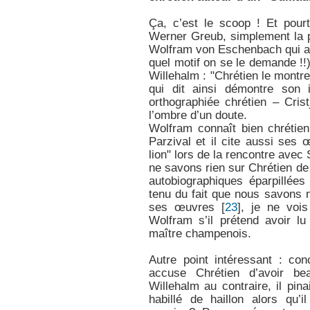
Ça, c’est le scoop ! Et pour
Werner Greub, simplement la 
Wolfram von Eschenbach qui a é
quel motif on se le demande !!)
Willehalm : "Chrétien le montre
qui dit ainsi démontre son 
orthographiée chrétien – Cris
l’ombre d’un doute.
Wolfram connaît bien chrétien,
Parzival et il cite aussi ses
lion" lors de la rencontre avec
ne savons rien sur Chrétien de
autobiographiques éparpillée
tenu du fait que nous savons 
ses œuvres
[
23
]
, je ne voi
Wolfram s’il prétend avoir l
maître champenois.
Autre point intéressant : co
accuse Chrétien d’avoir be
Willehalm au contraire, il pina
habillé de haillon alors qu’i