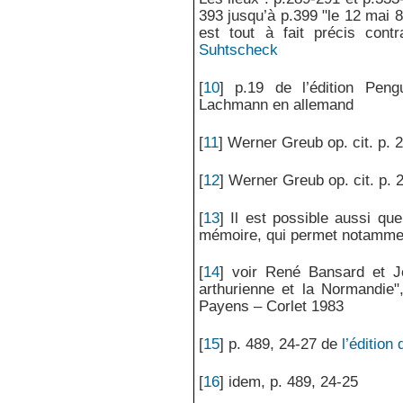
393 jusqu’à p.399 "le 12 mai 
est tout à fait précis con
Suhtscheck
[
10
]
p.19 de l’édition Peng
Lachmann en allemand
[
11
]
Werner Greub op. cit. p. 
[
12
]
Werner Greub op. cit. p. 
[
13
]
Il est possible aussi que 
mémoire, qui permet notammen
[
14
]
voir René Bansard et J
arthurienne et la Normandie"
Payens – Corlet 1983
[
15
]
p. 489, 24-27 de
l’éditio
[
16
]
idem, p. 489, 24-25