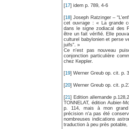
[
17
]
idem p. 789, 4-6
[
18
]
Joseph Ratzinger – "L’en
cet ouvrage : « La grande co
dans le signe zodiacal des 
être un fait vérifié. Elle pou
culturel babylonien et perse v
juifs”. »
Ce n’est pas nouveau puisq
conjonction particulière com
chez Keppler.
[
19
]
Werner Greub op. cit. p. 
[
20
]
Werner Greub op. cit. p.2
[
21
]
Edition allemande p.128,2
TONNELAT, édition Aubier-Mo
p. 114, mais à mon grand 
précision n’a pas été conser
nombreuses indications astron
traduction à peu près potable