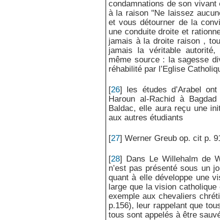
condamnations de son vivant e
à la raison "Ne laissez aucun
et vous détourner de la conv
une conduite droite et rationne
jamais à la droite raison , t
jamais la véritable autorité
même source : la sagesse div
réhabilité par l’Eglise Catholi
[
26
]
les études d’Arabel ont
Haroun al-Rachid à Bagdad 
Baldac, elle aura reçu une ini
aux autres étudiants
[
27
]
Werner Greub op. cit p. 9
[
28
]
Dans Le Willehalm de W
n’est pas présenté sous un jo
quant à elle développe une v
large que la vision catholique
exemple aux chevaliers chréti
p.156), leur rappelant que to
tous sont appelés à être sauv