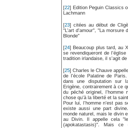
[
22
]
Edition Peguin Classics o
Lachmann
[
23
]
citées au début de Cli
"L’art d’amour", "La morsure d
Blonde"
[
24
]
Beaucoup plus tard, au XI
se revendiqueront de l’église
tradition irlandaise, il s’agit d
[
25
]
Charles le Chauve appelle 
de l’école Palatine de Paris.
dans une disputation sur la
Erigène, contrairement à ce q
du péché originel, l’homme n
chose qu’à la liberté et la sain
Pour lui, l’homme n’est pas s
existe aussi une part divine
monde naturel, mais le divin en
au Divin. Il appelle cela "l
(apokatastasis)". Mais ce