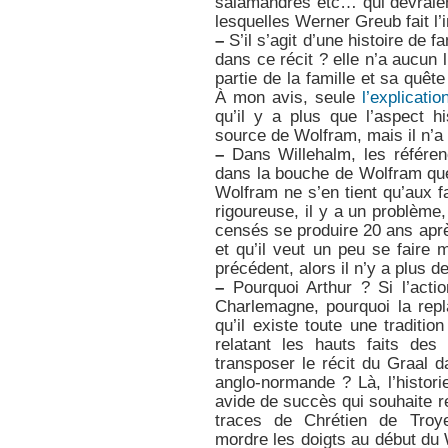
salamandres etc… qui devraient
lesquelles Werner Greub fait l
–
S’il s’agit d’une histoire de f
dans ce récit ? elle n’a aucun 
partie de la famille et sa quête
À mon avis, seule
l’explicati
qu’il y a plus que l’aspect h
source de Wolfram, mais il n’a 
–
Dans Willehalm, les référen
dans la bouche de Wolfram que
Wolfram ne s’en tient qu’aux f
rigoureuse, il y a un problème
censés se produire 20 ans apr
et qu’il veut un peu se faire
précédent, alors il n’y a plus d
–
Pourquoi Arthur ? Si l’acti
Charlemagne, pourquoi la repl
qu’il existe toute une traditi
relatant les hauts faits des
transposer le récit du Graal d
anglo-normande ? Là, l’histori
avide de succès qui souhaite re
traces de Chrétien de Troye
mordre les doigts au début du 