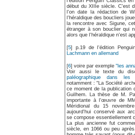
l’édition Penguin Classics e
début du XIIIe siècle. C’est 
l’on date la rédaction de W
l’héraldique des boucliers joue
la rencontre avec Sigune, cet
étranger à son bouclier qui 
alors que l’héraldique n’est ap
[
5
]
p.19 de l’édition Pengu
Lachmann en allemand
[
6
]
voire par exemple
"les ann
Voir aussi le texte du di
paléographique dans les 
notamment : "La Société arch
ce moment de la publication d
Guilhem. La thèse de M. Pau
importante à l’œuvre de MM.
Méridional du 15 novembre 
aujourd’hui conservé aux arc
se compose essentiellement de
La plus ancienne fut comme
siècle, en 1066 ou peu après,
homme très savant (nous dit-o