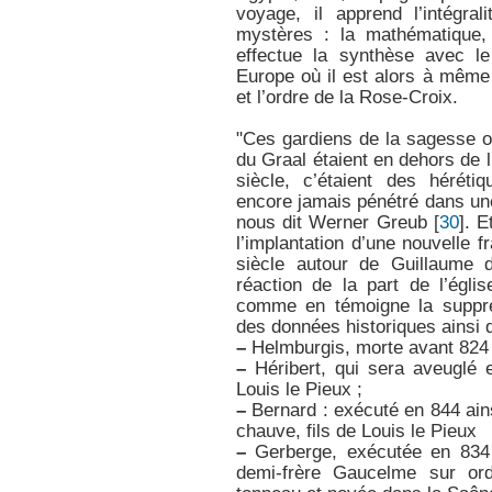
voyage, il apprend l’intégra
mystères : la mathématique, 
effectue la synthèse avec le
Europe où il est alors à même
et l’ordre de la Rose-Croix.
"Ces gardiens de la sagesse o
du Graal étaient en dehors de 
siècle, c’étaient des héréti
encore jamais pénétré dans un
nous dit Werner Greub
[
30
]
. E
l’implantation d’une nouvelle fr
siècle autour de Guillaume 
réaction de la part de l’égli
comme en témoigne la suppre
des données historiques ainsi q
–
Helmburgis, morte avant 824 
–
Héribert, qui sera aveuglé e
Louis le Pieux ;
–
Bernard : exécuté en 844 ains
chauve, fils de Louis le Pieux
–
Gerberge, exécutée en 83
demi-frère Gaucelme sur or