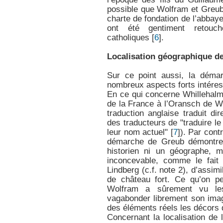
possible que Wolfram et Greub a
charte de fondation de l’abba
ont été gentiment retouc
catholiques
[
6
]
.
Localisation géographique de
Sur ce point aussi, la déma
nombreux aspects forts intéres
En ce qui concerne Whillehalm,
de la France à l’Oransch de Wo
traduction anglaise traduit d
des traducteurs de "traduire l
leur nom actuel"
[
7
]
). Par cont
démarche de Greub démontre 
historien ni un géographe, m
inconcevable, comme le fait 
Lindberg (c.f. note 2), d’assim
de château fort. Ce qu’on pe
Wolfram a sûrement vu les 
vagabonder librement son imag
des éléments réels les décors
Concernant la localisation de la