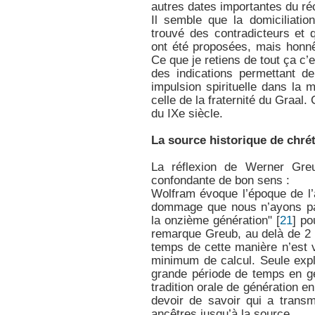
autres dates importantes du réc
Il semble que la domiciliatio
trouvé des contradicteurs et 
ont été proposées, mais honn
Ce que je retiens de tout ça c’
des indications permettant de
impulsion spirituelle dans la m
celle de la fraternité du Graal.
du IXe siècle.
La source historique de chré
La réflexion de Werner Gre
confondante de bon sens :
Wolfram évoque l’époque de l’a
dommage que nous n’ayons pa
la onzième génération"
[
21
]
pou
remarque Greub, au delà de 2 
temps de cette manière n’est 
minimum de calcul. Seule expl
grande période de temps en g
tradition orale de génération e
devoir de savoir qui a trans
ancêtres jusqu’à la source.