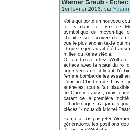
Werner Greub - Echec 
1er février 2016, par
Yoann
Voilà qui porte un nouveau cou
je lis dans le livre de Mi
symbolique du moyen-âge occ
chapitre sur l’arrivée du jeu
que le plus ancien texte qui m
et que ce jeu aurait été trans
milieu du Xème siècle.
Or on trouve chez Wolfram
échecs avec la sœur du roi d
agresseurs en utilisant l’éch
femme bombarde les assaillant
Pour un Chrétien de Troyes qui
scène est tout à fait plausibl
de Chrétien aussi, mais chez u
datant de la première moitié
"Charlemagne n’a jamais jou
pièces" - nous dit Michel Pastou
Bon, n’allons pas jeter Werner 
générations, les positions des 
l’orient via Wilehalm.