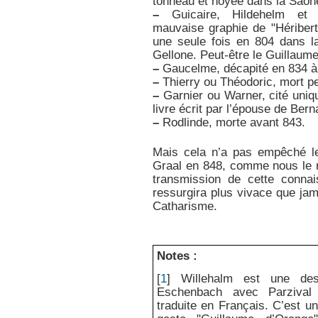
tonneau et noyée dans la Saône
–
Guicaire, Hildehelm et He
mauvaise graphie de "Héribert
une seule fois en 804 dans l
Gellone. Peut-être le Guillaum
–
Gaucelme, décapité en 834 à 
–
Thierry ou Théodoric, mort p
–
Garnier ou Warner, cité uni
livre écrit par l’épouse de Bern
–
Rodlinde, morte avant 843.
Mais cela n’a pas empêché l
Graal en 848, comme nous le 
transmission de cette connai
ressurgira plus vivace que ja
Catharisme.
Notes :
[
1
]
Willehalm est une de
Eschenbach avec Parzival 
traduite en Français. C’est un