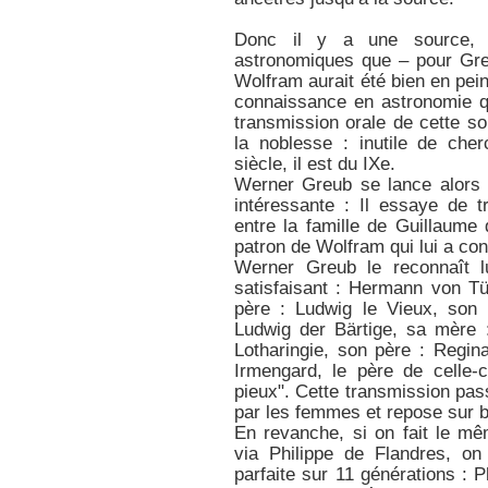
Donc il y a une source, fa
astronomiques que – pour Gre
Wolfram aurait été bien en pe
connaissance en astronomie qu
transmission orale de cette so
la noblesse : inutile de che
siècle, il est du IXe.
Werner Greub se lance alors 
intéressante : Il essaye de 
entre la famille de Guillaume
patron de Wolfram qui lui a conf
Werner Greub le reconnaît lu
satisfaisant : Hermann von Tü
père : Ludwig le Vieux, son 
Ludwig der Bärtige, sa mère :
Lotharingie, son père : Regin
Irmengard, le père de celle-c
pieux". Cette transmission pa
par les femmes et repose sur 
En revanche, si on fait le m
via Philippe de Flandres, on
parfaite sur 11 générations : P