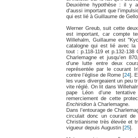
Deuxième hypothèse : il y a
d’aussi important que l’impulsi
qui est lié à Guillaume de Gello
Werner Greub, suit cette deux
est important, car compte t
Willehalm, Guillaume est "Ky
catalogne qui est lié avec la
tout : p.118-119 et p.132-138
Charlemagne et jusqu’en 870,
d’une lutte entre deux cour
représentée par le courant I
contre l’église de Rome
[
24
]
. 
les vues divergeaient un peu tr
vite réglé. On lit dans Willeh
pape Léon d’une tentative 
remerciement de cette protec
Enchiridion
à Charlemagne.
Dans l’entourage de Charlemagne
circulait donc un courant de
Christianisme très élevée et tr
vigueur depuis Augustin
[
25
]
.