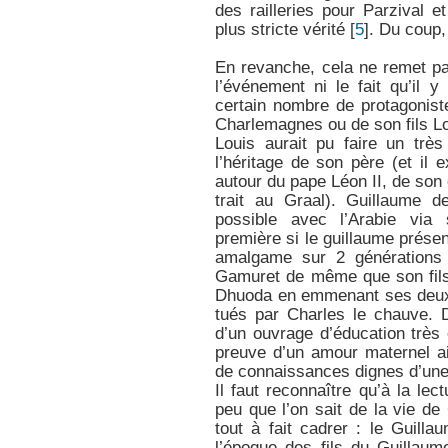
des railleries pour Parzival e
plus stricte vérité
[
5
]
. Du coup, 
En revanche, cela ne remet pa
l’événement ni le fait qu’il 
certain nombre de protagoniste
Charlemagnes ou de son fils Lo
Louis aurait pu faire un trè
l’héritage de son père (et il
autour du pape Léon II, de son
trait au Graal). Guillaume d
possible avec l’Arabie vi
première si le guillaume prése
amalgame sur 2 générations –
Gamuret de même que son fil
Dhuoda en emmenant ses deux e
tués par Charles le chauve. 
d’un ouvrage d’éducation très 
preuve d’un amour maternel ai
de connaissances dignes d’une
Il faut reconnaître qu’à la le
peu que l’on sait de la vie d
tout à fait cadrer : le Guill
l’époque des fils du Guillaume