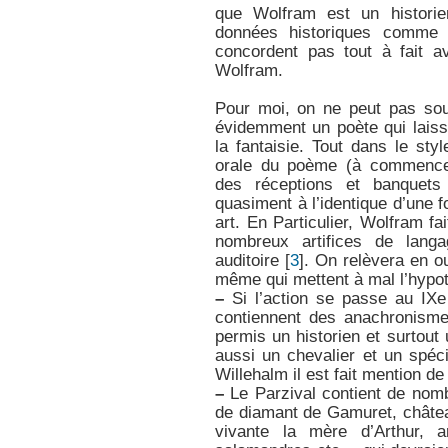
que Wolfram est un historien
données historiques comme ay
concordent pas tout à fait a
Wolfram.
Pour moi, on ne peut pas sout
évidemment un poète qui laisse
la fantaisie. Tout dans le st
orale du poème (à commencer 
des réceptions et banquets
quasiment à l’identique d’une f
art. En Particulier, Wolfram fa
nombreux artifices de lang
auditoire
[
3
]
. On relèvera en ou
même qui mettent à mal l’hypot
–
Si l’action se passe au IXe
contiennent des anachronisme
permis un historien et surtout
aussi un chevalier et un spé
Willehalm il est fait mention d
–
Le Parzival contient de nom
de diamant de Gamuret, châtea
vivante la mère d’Arthur, a