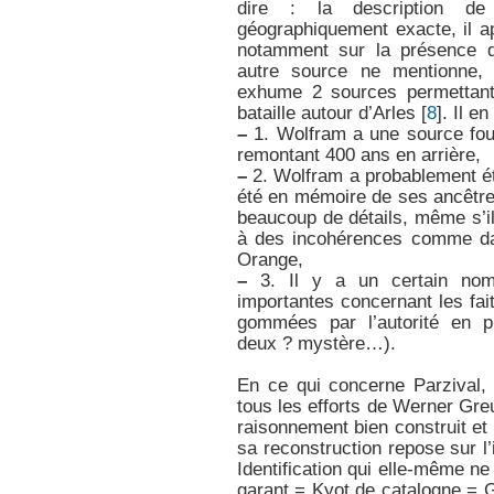
dire : la description de
géographiquement exacte, il a
notamment sur la présence 
autre source ne mentionne
exhume 2 sources permettant 
bataille autour d’Arles
[
8
]
. Il e
–
1. Wolfram a une source four
remontant 400 ans en arrière,
–
2. Wolfram a probablement été
été en mémoire de ses ancêtre
beaucoup de détails, même s’il
à des incohérences comme da
Orange,
–
3. Il y a un certain nom
importantes concernant les fai
gommées par l’autorité en pl
deux ? mystère…).
En ce qui concerne Parzival,
tous les efforts de Werner Gr
raisonnement bien construit et l
sa reconstruction repose sur l’i
Identification qui elle-même ne
garant = Kyot de catalogne = G