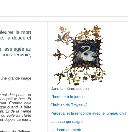
leurer la mort
e, la douce et
e, assiégée au
s nous renvoie,
t une grande image
:
Dans la même section
 eut des petits, et
L’homme à la jambe
 coupait le bec. Et
issait. Comme cela
Chrétien de Troyes -2
 que quand la bête
lican. Et de la même
Perceval et la rencontre avec le jumeau divin
 ou voile sa clarté
et depuis ce jour il
La lance qui saigne
La dame au miroir
enfants du Pélican,