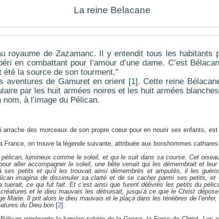
La reine Belacane
 au royaume de Zazamanc. Il y entendit tous les habitants p
t péri en combattant pour l’amour d’une dame. C’est Bélacan
t été la source de son tourment."
s aventures de Gamuret en orient
[
1
]
. Cette reine Bélacan
culaire par les huit armées noires et les huit armées blanche
n nom, à l’image du Pélican.
i arrache des morceaux de son propre coeur pour en nourir ses enfants, es
la France, on trouve la légende suivante, attribuée aux bonshommes cathares 
pélican, lumineux comme le soleil, et qui le suit dans sa course. Cet oiseau
d pour aller accompagner le soleil, une bête venait qui les démembrait et leur
à ses petits et qu’il les trouvait ainsi démembrés et amputés, il les guér
élican imagina de dissimuler sa clarté et de se cacher parmi ses petits, et
 la tuerait, ce qui fut fait. Et c’est ainsi que furent délivrés les petits du pé
 créatures et le dieu mauvais les détruisait, jusqu’à ce que le Christ dépose
rge Marie. Il prit alors le dieu mauvais et le plaça dans les ténèbres de l’enfer, 
réatures du Dieu bon
[
2
]
.
 Pélican représente la lumière solaire de la Gnose, la Force de Christ. Les 