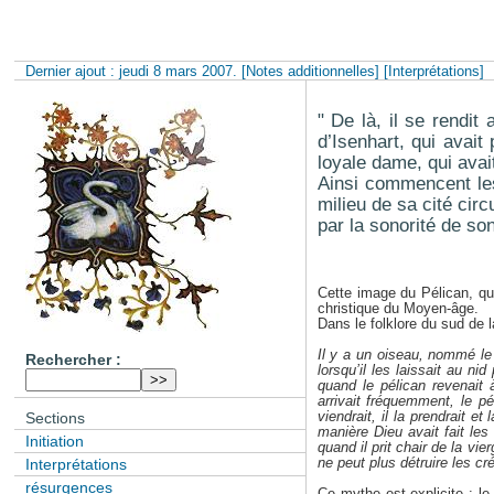
Dernier ajout : jeudi 8 mars 2007.
[Notes additionnelles]
[Interprétations]
" De là, il se rendit
d’Isenhart, qui avai
loyale dame, qui avai
Ainsi commencent le
milieu de sa cité cir
par la sonorité de so
Cette image du Pélican, qu
christique du Moyen-âge.
Dans le folklore du sud de 
Il y a un oiseau, nommé le 
Rechercher :
lorsqu’il les laissait au ni
quand le pélican revenait 
arrivait fréquemment, le p
viendrait, il la prendrait et
Sections
manière Dieu avait fait les
Initiation
quand il prit chair de la vie
ne peut plus détruire les c
Interprétations
résurgences
Ce mythe est explicite : le