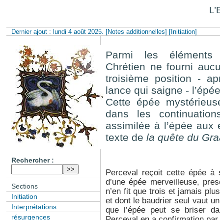
L’
Dernier ajout : lundi 4 août 2025.
[Notes additionnelles]
[Initiation]
Parmi les éléments 
Chrétien ne fourni aucu
troisième position - a
lance qui saigne - l’épé
Cette épée mystérieus
dans les continuation
assimilée à l’épée aux 
texte de
la quête du Gra
Rechercher :
Perceval reçoit cette épée à 
d’une épée merveilleuse, pres
Sections
n’en fit que trois et jamais plu
Initiation
et dont le baudrier seul vaut u
Interprétations
que l’épée peut se briser da
résurgences
Perceval en a confirmation par 