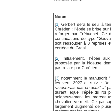
Notes :
[
1
]
Gerbert sera le seul à te
Chrétien : l’épée se brise sur 
reforger par Trébuchet. Ce d
continuations de type "Gauvai
doit ressouder à 3 reprises 
cortège du Graal
[
2
]
Initialement, "l’épée a
proposée par la hideuse demo
pas relaté par Chrétien
[
3
]
notamment le manuscrit "
les vers 3927 et suiv. :
"le
raconterais pas en détail..."
pa
durant lequel l’épée du roi 
soigneusement les morceaux 
chevalier vermeil. Ce pass
largement augmenté de plusie