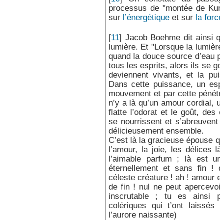
processus de "montée de Kunda
sur
l’énergétique
et sur
la forc
[
11
]
Jacob Boehme dit ainsi qu
lumière. Et "Lorsque la lumière
quand la douce source d’eau p
tous les esprits, alors ils se 
deviennent vivants, et la pu
Dans cette puissance, un esp
mouvement et par cette pénétrat
n’y a là qu’un amour cordial, 
flatte l’odorat et le goût, d
se nourrissent et s’abreuven
délicieusement ensemble.
C’est là la gracieuse épouse q
l’amour, la joie, les délices l
l’aimable parfum ; là est u
éternellement et sans fin !
céleste créature ! ah ! amour e
de fin ! nul ne peut apercevo
inscrutable ; tu es ainsi
colériques qui t’ont laissé
l’aurore naissante)