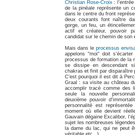
Christian Rose-Croix
: l’entrée
de la pinéale représente un co
dans le centre du front représe
deux courants font naître dan
gorge, un feu, un étincelleme
actif et créateur, pouvoir p
candidat sur le chemin de son é
Mais dans le
processus envisa
appelons "moi" doit s’écarter 
processus de formation de la 
se dissipe en descendant s
chakras et finit par disparaître
C’est pourquoi il est dit à Per
Graal : sa visite au château d
accomplir tracé comme des li
seule la nouvelle personna
deuxième pouvoir d’immortali
personnalité est représentée
moment où elle devient réell
Gauvain dégaine Excalibor, l’é
sujet les nombreuses légendes
la dame du lac, qui ne peut êt
véritable etc...).