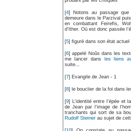
probant par les critiques
[
4
]
Notons au passage que l
demeure dans le Parzival pui
en combattant Feirefis, Wolf
d’Ither. Où est donc passée l’
[
5
]
figuré dans son état actuel 
[
6
]
appelé Noûs dans les text
me lancer dans
les liens a
suite...
[
7
]
Evangile de Jean - 1
[
8
]
le bouclier de la foi dans l
[
9
]
L’identité entre l’épée et 
de Jean par l’image de l’ho
tranchants qui sort de sa bo
Rudolf Steiner
au sujet de cet
[
10
]
On constate au passag