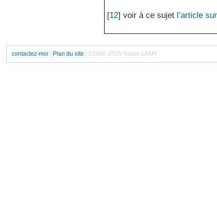
[
12
]
voir à ce sujet
l’article s
contactez-moi
|
Plan du site
| ©2006-2025 Yoann LAMY