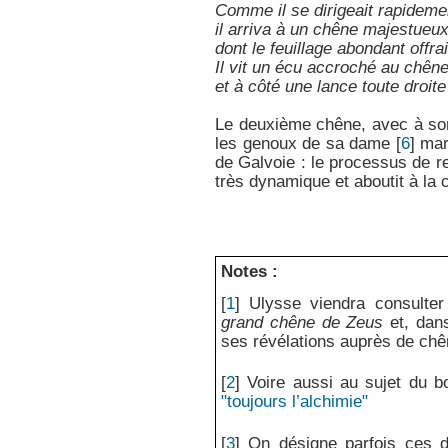
Comme il se dirigeait rapideme
il arriva à un chêne majestueu
dont le feuillage abondant offr
Il vit un écu accroché au chên
et à côté une lance toute droite
Le deuxième chêne, avec à son
les genoux de sa dame
[
6
]
marq
de Galvoie : le processus de r
très dynamique et aboutit à la 
Notes :
[
1
]
Ulysse viendra consulte
grand chêne de Zeus
et, dans
ses révélations auprès de ch
[
2
]
Voire aussi au sujet du bo
"toujours l’alchimie"
[
3
]
On désigne parfois ces 