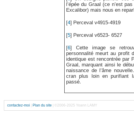
l’épée du Graal (ce n’est pas
Excalibor) mais nous en reparl
[
4
]
Perceval v4915-4919
[
5
]
Perceval v6523- 6527
[
6
]
Cette image se retrou
personnalité meurt au profit 
identique est rencontrée par P
Graal, marquant ainsi le déb
naissance de l’âme nouvell
cran plus loin en purifiant 
passé.
contactez-moi
|
Plan du site
| ©2006-2025 Yoann LAMY