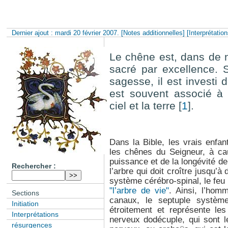
Dernier ajout : mardi 20 février 2007.
[Notes additionnelles]
[Interprétation
Le chêne est, dans de n
sacré par excellence. 
sagesse, il est investi d
est souvent associé à
ciel et la terre
[
1
]
.
Dans la Bible, les vrais enfan
les chênes du Seigneur, à cau
puissance et de la longévité d
Rechercher :
l’arbre qui doit croître jusqu’
système cérébro-spinal, le feu
"l’arbre de vie"
. Ainsi, l’hom
Sections
canaux, le septuple systèm
Initiation
étroitement et représente les
Interprétations
nerveux dodécuple, qui sont le
résurgences