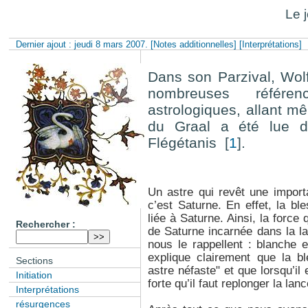
Le 
Dernier ajout : jeudi 8 mars 2007.
[Notes additionnelles]
[Interprétations]
Dans son Parzival, Wol
nombreuses référe
astrologiques, allant mê
du Graal a été lue da
Flégétanis
[
1
]
.
Un astre qui revêt une importa
c’est Saturne. En effet, la bl
liée à Saturne. Ainsi, la force
Rechercher :
de Saturne incarnée dans la la
nous le rappellent : blanche 
explique clairement que la bl
Sections
astre néfaste" et que lorsqu’il 
Initiation
forte qu’il faut replonger la lan
Interprétations
résurgences