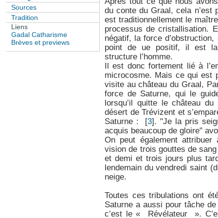
Après tout ce que nous avons
Sources
du conte du Graal, cela n’est 
Tradition
est traditionnellement le maîtr
Liens
processus de cristallisation. E
Gadal Catharisme
négatif, la force d’obstruction
Brèves et previews
point de ue positif, il est l
structure l’homme.
Il est donc fortement lié à l
microcosme. Mais ce qui est pl
visite au château du Graal, P
force de Saturne, qui le gui
lorsqu’il quitte le château du
désert de Trévizent et s’empar
Saturne :
[
3
]
. "Je la pris seig
acquis beaucoup de gloire" avo
On peut également attribuer 
vision de trois gouttes de sang
et demi et trois jours plus tard
lendemain du vendredi saint (d
neige.
Toutes ces tribulations ont ét
Saturne a aussi pour tâche de
c’est le « Révélateur ». C’e