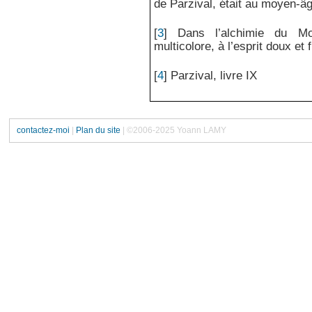
de Parzival, était au moyen-â
[
3
]
Dans l’alchimie du Mo
multicolore, à l’esprit doux et
[
4
]
Parzival, livre IX
contactez-moi
|
Plan du site
| ©2006-2025 Yoann LAMY