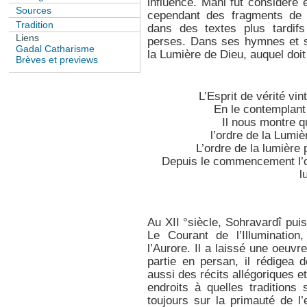
influence. Mani fut considéré 
Sources
cependant des fragments de 
Tradition
dans des textes plus tardif
Liens
perses. Dans ses hymnes et s
Gadal Catharisme
la Lumière de Dieu, auquel doi
Brèves et previews
L’Esprit de vérité vi
En le contemplant
Il nous montre qu
l’ordre de la Lumiè
L’ordre de la lumière 
Depuis le commencement l’o
l
Au XII °siècle, Sohravardî puisa
Le Courant de l’Illuminatio
l’Aurore. Il a laissé une oeuvr
partie en persan, il rédigea 
aussi des récits allégoriques et
endroits à quelles traditions s
toujours sur la primauté de l