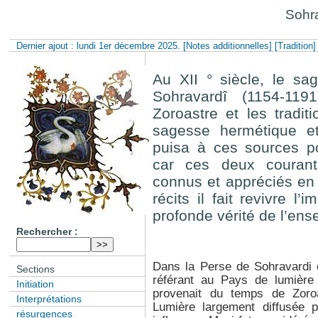
Sohra
Dernier ajout : lundi 1er décembre 2025.
[Notes additionnelles]
[Tradition]
Au XII ° siècle, le s
Sohravardî (1154-119
Zoroastre et les tradit
sagesse hermétique et
puisa à ces sources p
car ces deux courant
connus et appréciés en
récits il fait revivre l
profonde vérité de l’ense
Rechercher :
Dans la Perse de Sohravardi 
Sections
référant au Pays de lumière 
Initiation
provenait du temps de Zoro
Interprétations
Lumière largement diffusée 
résurgences