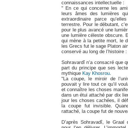
connaissances intellectuelle :
" En ce qui concerne les ami
leurs âmes des lumières qu
extraordinaire parce qu’ell
terrestre. Pour le débutant, c’
pour le plus avancé une lumiè
une lumière céleste obscure. 
qui mène à la petite mort, le 
les Grecs fut le sage Platon ai
conservé au long de l’histoire 
Sohravardî n’a consacré que qu
part du principe que ses lecte
mythique
Kay Khosrou
.
"La coupe, le miroir de l’un
pouvait y lire tout ce qu’il vo
et connaître les choses manife
dans un étui attaché par dix l
jour les choses cachées, il déf
la coupe fut invisible. Quand
rattaché, la coupe fut de nouvea
D’après Sohravadî, le Graal
pour l’en délivrer. L’immort