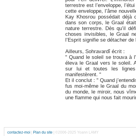
terrestre est l’enveloppe, l’étui
cette enveloppe, l’âme nouvelle 
Kay Khosrou possédait déjà c
dans son corps, le Graal était 
nature terrestre. Dès qu’il déf
choses invisibles, le Graal n
l’Esprit signifie se détacher de 
Ailleurs, Sohravardî écrit :
" Quand le soleil se trouva à
éleva le Graal vers le soleil.
sur lui et toutes les ligne
manifestèrent. "
Et il conclut : " Quand j’entend
fus moi-même le Graal du mon
du monde, le miroir, nous vî
une flamme qui nous fait mourir
contactez-moi
|
Plan du site
| ©2006-2025 Yoann LAMY